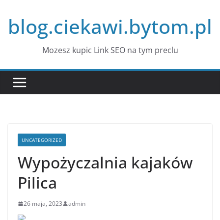
Przejdź
blog.ciekawi.bytom.pl
do
treści
Mozesz kupic Link SEO na tym preclu
UNCATEGORIZED
Wypożyczalnia kajaków
Pilica
26 maja, 2023
admin