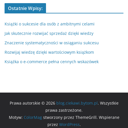
Ostatnie Wpisy:
Książki o sukcesie dla osób z ambitnymi celami
Jak skutecznie rozwijać sprzedaż dzięki wiedzy
Znaczenie systematyczności w osiąganiu sukcesu
Rozwijaj wiedzę dzięki wartościowym książkom
Książka o e-commerce pełna cennych wskazówek
Prawa autorskie © 2026
blog.ciekawi.bytom.pl
. Wszystkie
prawa zastrzeżone.
Motyw:
ColorMag
stworzony przez ThemeGrill. Wspierane
przez
WordPress
.