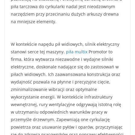
piła tarczowa do cyrkularki nadal jest nieodzownym
narzędziem przy przecinaniu dużych arkuszy drewna
na mniejsze elementy.
W kontekście napędu pił widiowych, silnik elektryczny
stanowi serce tej maszyny.
piła multix
Promotor to
firma, która wytwarza niezawodne i wydajne silniki
elektryczne, doskonale nadające się do zastosowań w
piłach widiowych. Ich zaawansowana konstrukcja oraz
wydajność pozwala na płynne i precyzyjne cięcie,
zminimalizowanie wibracji oraz optymalne
wykorzystanie energii. W kontekście infrastruktury
wewnętrznej, rury wentylacyjne odgrywają istotną rolę
w utrzymaniu odpowiednich warunków pracy w
przemyśle drzewnym. Zapewniają one cyrkulację
powietrza oraz usuwanie pyłów i oparów, przyczyniając
się do zdrowia pracowników oraz poprawy efektywności