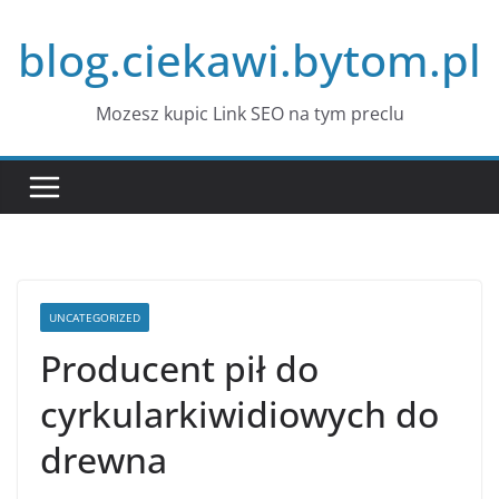
Przejdź
blog.ciekawi.bytom.pl
do
treści
Mozesz kupic Link SEO na tym preclu
UNCATEGORIZED
Producent pił do
cyrkularkiwidiowych do
drewna