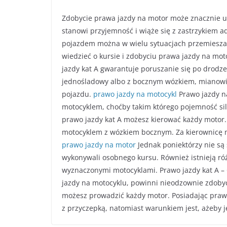
Zdobycie prawa jazdy na motor może znacznie uł
stanowi przyjemność i wiąże się z zastrzykiem a
pojazdem można w wielu sytuacjach przemieszać
wiedzieć o kursie i zdobyciu prawa jazdy na mot
jazdy kat A gwarantuje poruszanie się po drod
jednośladowy albo z bocznym wózkiem, mianowic
pojazdu.
prawo jazdy na motocykl
Prawo jazdy n
motocyklem, choćby takim którego pojemność sil
prawo jazdy kat A możesz kierować każdy motor
motocyklem z wózkiem bocznym. Za kierownicę 
prawo jazdy na motor
Jednak poniektórzy nie są
wykonywali osobnego kursu. Również istnieją ró
wyznaczonymi motocyklami. Prawo jazdy kat A – C
jazdy na motocyklu, powinni nieodzownie zdobyć
możesz prowadzić każdy motor. Posiadając prawo
z przyczepką, natomiast warunkiem jest, ażeby j