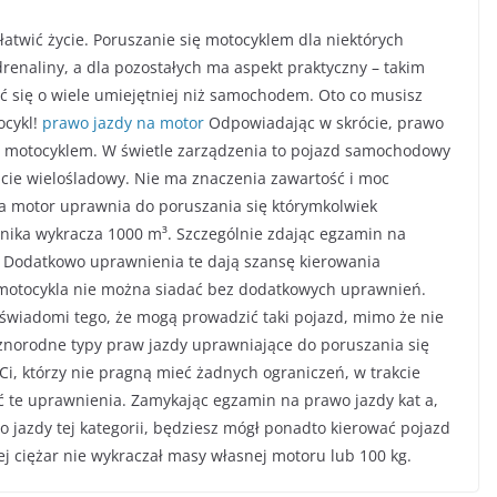
atwić życie. Poruszanie się motocyklem dla niektórych
drenaliny, a dla pozostałych ma aspekt praktyczny – takim
 się o wiele umiejętniej niż samochodem. Oto co musisz
ocykl!
prawo jazdy na motor
Odpowiadając w skrócie, prawo
ze motocyklem. W świetle zarządzenia to pojazd samochodowy
ie wielośladowy. Nie ma znaczenia zawartość i moc
a motor uprawnia do poruszania się którymkolwiek
nika wykracza 1000 m³. Szczególnie zdając egzamin na
. Dodatkowo uprawnienia te dają szansę kierowania
motocykla nie można siadać bez dodatkowych uprawnień.
 świadomi tego, że mogą prowadzić taki pojazd, mimo że nie
żnorodne typy praw jazdy uprawniające do poruszania się
i, którzy nie pragną mieć żadnych ograniczeń, w trakcie
 te uprawnienia. Zamykając egzamin na prawo jazdy kat a,
 jazdy tej kategorii, będziesz mógł ponadto kierować pojazd
ej ciężar nie wykraczał masy własnej motoru lub 100 kg.