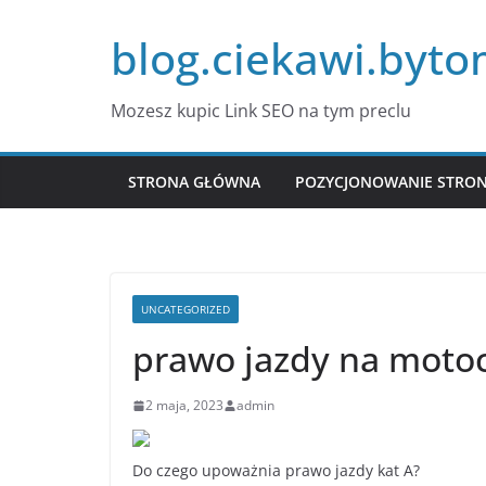
Przejdź
blog.ciekawi.byto
do
treści
Mozesz kupic Link SEO na tym preclu
STRONA GŁÓWNA
POZYCJONOWANIE STRO
UNCATEGORIZED
prawo jazdy na moto
2 maja, 2023
admin
Do czego upoważnia prawo jazdy kat A?