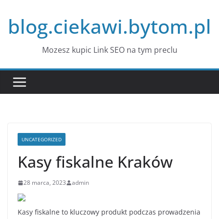
Przejdź
blog.ciekawi.bytom.pl
do
treści
Mozesz kupic Link SEO na tym preclu
UNCATEGORIZED
Kasy fiskalne Kraków
28 marca, 2023
admin
Kasy fiskalne to kluczowy produkt podczas prowadzenia