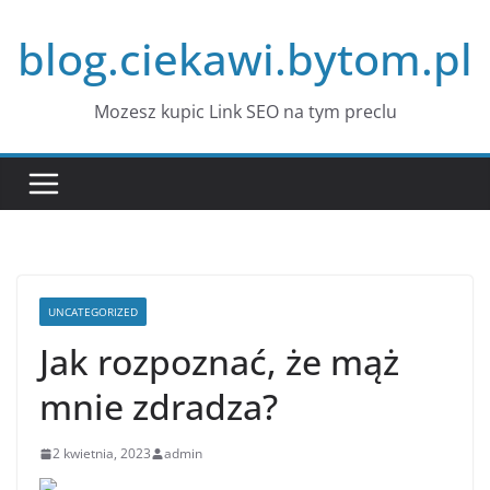
Przejdź
blog.ciekawi.bytom.pl
do
treści
Mozesz kupic Link SEO na tym preclu
UNCATEGORIZED
Jak rozpoznać, że mąż
mnie zdradza?
2 kwietnia, 2023
admin