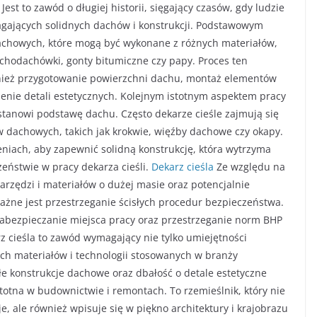
st to zawód o długiej historii, sięgający czasów, gdy ludzie
magających solidnych dachów i konstrukcji. Podstawowym
dachowych, które mogą być wykonane z różnych materiałów,
chodachówki, gonty bitumiczne czy papy. Proces ten
ównież przygotowanie powierzchni dachu, montaż elementów
zenie detali estetycznych. Kolejnym istotnym aspektem pracy
a stanowi podstawę dachu. Często dekarze cieśle zajmują się
 dachowych, takich jak krokwie, więźby dachowe czy okapy.
eniach, aby zapewnić solidną konstrukcję, która wytrzyma
eństwie w pracy dekarza cieśli.
Dekarz cieśla
Ze względu na
rzędzi i materiałów o dużej masie oraz potencjalnie
żne jest przestrzeganie ścisłych procedur bezpieczeństwa.
abezpieczanie miejsca pracy oraz przestrzeganie norm BHP
rz cieśla to zawód wymagający nie tylko umiejętności
ch materiałów i technologii stosowanych w branży
łe konstrukcje dachowe oraz dbałość o detale estetyczne
istotna w budownictwie i remontach. To rzemieślnik, który nie
je, ale również wpisuje się w piękno architektury i krajobrazu