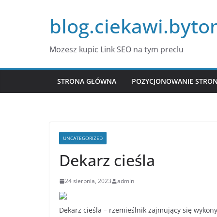
Przejdź
blog.ciekawi.byto
do
treści
Mozesz kupic Link SEO na tym preclu
STRONA GŁÓWNA
POZYCJONOWANIE STRO
UNCATEGORIZED
Dekarz cieśla
24 sierpnia, 2023
admin
Dekarz cieśla – rzemieślnik zajmujący się wyk