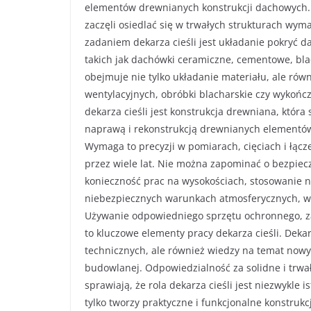
elementów drewnianych konstrukcji dachowych. Je
zaczęli osiedlać się w trwałych strukturach wy
zadaniem dekarza cieśli jest układanie pokryć 
takich jak dachówki ceramiczne, cementowe, bla
obejmuje nie tylko układanie materiału, ale r
wentylacyjnych, obróbki blacharskie czy wykońc
dekarza cieśli jest konstrukcja drewniana, któr
naprawą i rekonstrukcją drewnianych elementów
Wymaga to precyzji w pomiarach, cięciach i łącz
przez wiele lat. Nie można zapominać o bezpiecz
konieczność prac na wysokościach, stosowanie na
niebezpiecznych warunkach atmosferycznych, wa
Używanie odpowiedniego sprzętu ochronnego, z
to kluczowe elementy pracy dekarza cieśli. Deka
technicznych, ale również wiedzy na temat nowy
budowlanej. Odpowiedzialność za solidne i trwa
sprawiają, że rola dekarza cieśli jest niezwykle 
tylko tworzy praktyczne i funkcjonalne konstrukc