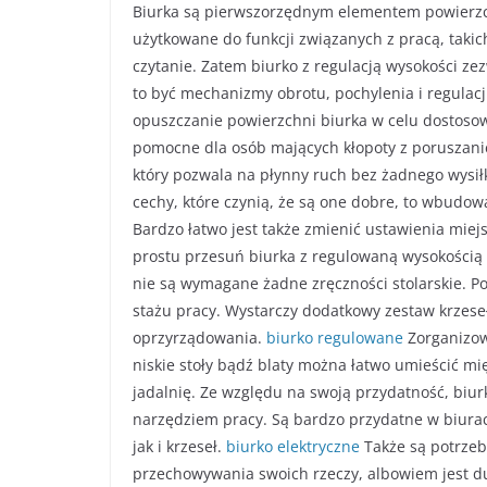
Biurka są pierwszorzędnym elementem powierzchn
użytkowane do funkcji związanych z pracą, takic
czytanie. Zatem biurko z regulacją wysokości ze
to być mechanizmy obrotu, pochylenia i regulacj
opuszczanie powierzchni biurka w celu dostoso
pomocne dla osób mających kłopoty z poruszanie
który pozwala na płynny ruch bez żadnego wysił
cechy, które czynią, że są one dobre, to wbudo
Bardzo łatwo jest także zmienić ustawienia miej
prostu przesuń biurka z regulowaną wysokością
nie są wymagane żadne zręczności stolarskie. Po
stażu pracy. Wystarczy dodatkowy zestaw krzese
oprzyrządowania.
biurko regulowane
Zorganizowa
niskie stoły bądź blaty można łatwo umieścić m
jadalnię. Ze względu na swoją przydatność, biu
narzędziem pracy. Są bardzo przydatne w biurac
jak i krzeseł.
biurko elektryczne
Także są potrzeb
przechowywania swoich rzeczy, albowiem jest duż