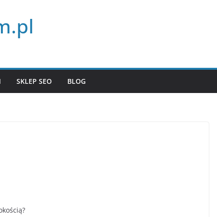
m.pl
N
SKLEP SEO
BLOG
okością?