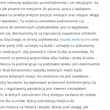
i roboczej większości przedsiębiorstw i sal lekcyjnych. Są
h jak pisanie na maszynie do pisania, praca z laptopem,
zwala na praktyczniejsze pozycje siedzące oraz stojące. Mogą
i wysokości. Ta ostatnia umożliwia podnoszenie czy
wania do odmiennych użytkowników. Jest to wyjątkowo
m się. Mechanizmy te są najczęściej napędzane silnikiem,
ku fizycznego ze strony użytkownika.
biurko elektryczne
Inne
wane porty USB, uchwyty na kubki i uchwyty na dokumenty.
sc siedzących, aby pomieścić różne liczby uczestników. Po
 razem za pomocą wsporników albo haków i dodaj krzesła –
lepsza to podział grup na podstawie wieku, płci ewentualnie
ł. Brak konieczności nabytku kolejnych mebli bądź
nie kolejnych miejsc do siedzenia nie jest zawikłane –
iędzy biurkami, by wykreować przestrzeń konferencyjną czy
rko z regulowaną wysokością jest również niezwykłym
h, w których zatrudnieni chcą dostępu zarówno do stołów,
ne dla uczniów, którzy potrzebują miejsca do
o miejsca na foldery i książki. Biorąc pod uwagę, jak