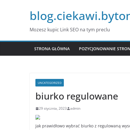
Przejdź
blog.ciekawi.byto
do
treści
Mozesz kupic Link SEO na tym preclu
STRONA GŁÓWNA
POZYCJONOWANIE STRO
UNCATEGORIZED
biurko regulowane
29 stycznia, 2023
admin
Jak prawidłowo wybrać biurko z regulowaną wys