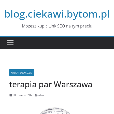
Przejdź
blog.ciekawi.bytom.pl
do
treści
Mozesz kupic Link SEO na tym preclu
UNCATEGORIZED
terapia par Warszawa
10 marca, 2023
admin