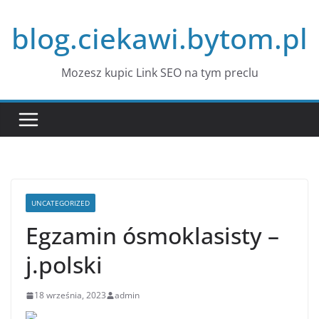
Przejdź
blog.ciekawi.bytom.pl
do
treści
Mozesz kupic Link SEO na tym preclu
UNCATEGORIZED
Egzamin ósmoklasisty –
j.polski
18 września, 2023
admin